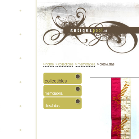
> home
> collectibles
> memorabilia
> dies & das
collectibles
memorabilia
dies & das