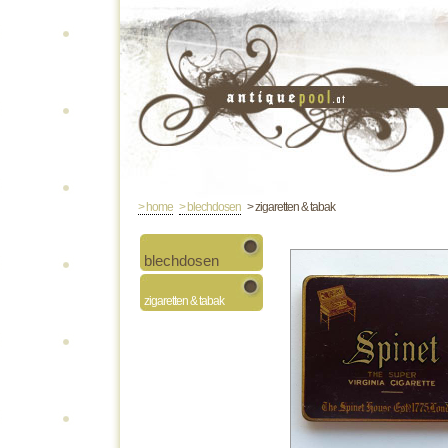
> home
> blechdosen
> zigaretten & tabak
blechdosen
zigaretten & tabak