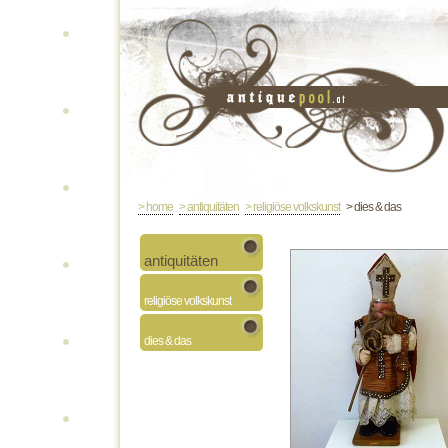
> home
> antiquitäten
> religiöse volkskunst
> dies & das
antiquitäten
religiöse volkskunst
dies & das