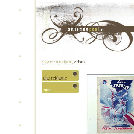
> home
> alte reklame
> zirkus
alte reklame
zirkus