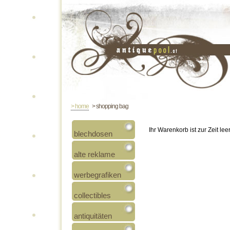
> home
> shopping bag
Ihr Warenkorb ist zur Zeit leer
blechdosen
alte reklame
werbegrafiken
collectibles
antiquitäten