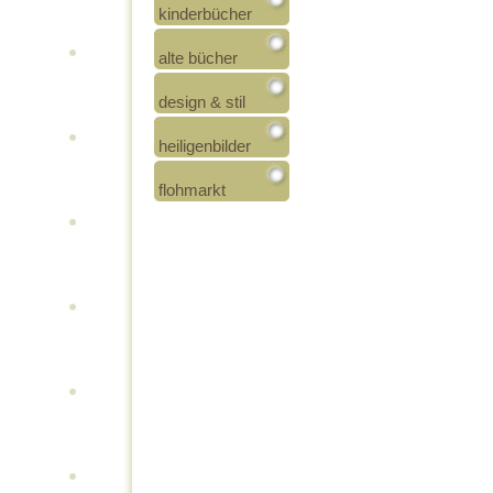
kinderbücher
alte bücher
design & stil
heiligenbilder
flohmarkt