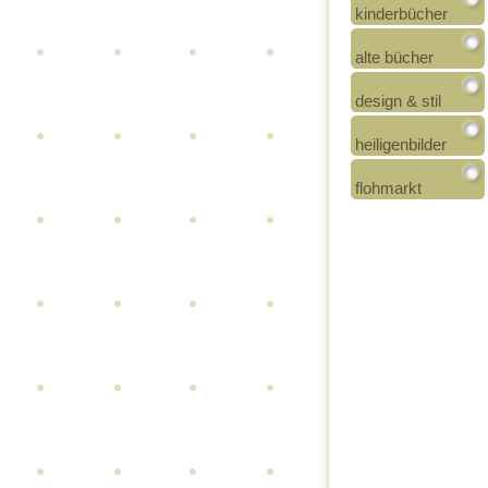
kinderbücher
alte bücher
design & stil
heiligenbilder
flohmarkt