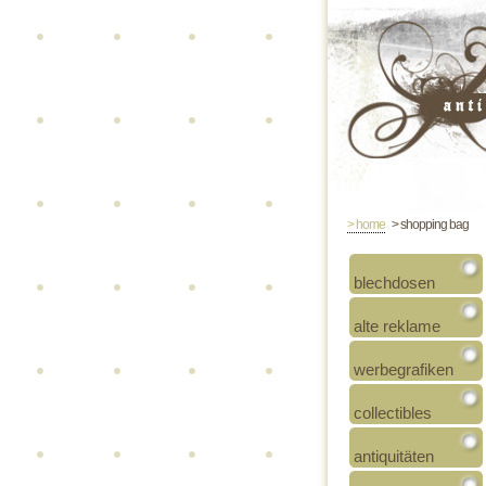
> home
> shopping bag
blechdosen
alte reklame
werbegrafiken
collectibles
antiquitäten