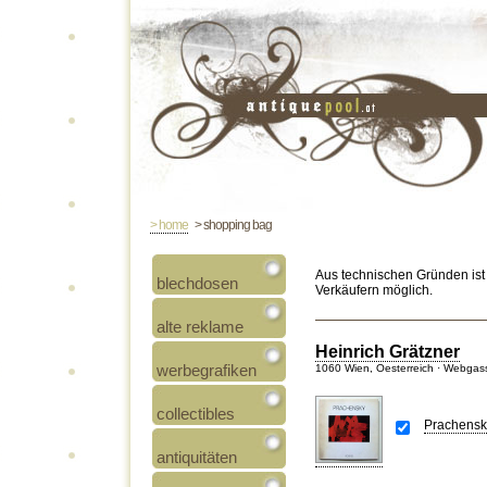
> home
> shopping bag
Aus technischen Gründen ist
blechdosen
Verkäufern möglich.
alte reklame
Heinrich Grätzner
werbegrafiken
1060 Wien, Oesterreich · Webgas
collectibles
Prachensky
antiquitäten