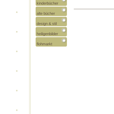
kinderbücher
alte bücher
design & stil
heiligenbilder
flohmarkt