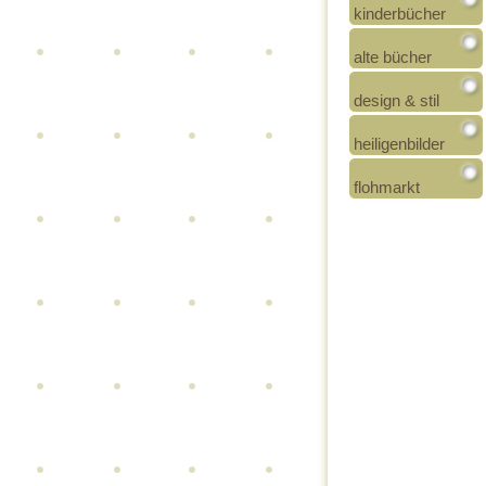
kinderbücher
alte bücher
design & stil
heiligenbilder
flohmarkt