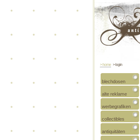
> home
> login
blechdosen
alte reklame
werbegrafiken
collectibles
antiquitäten