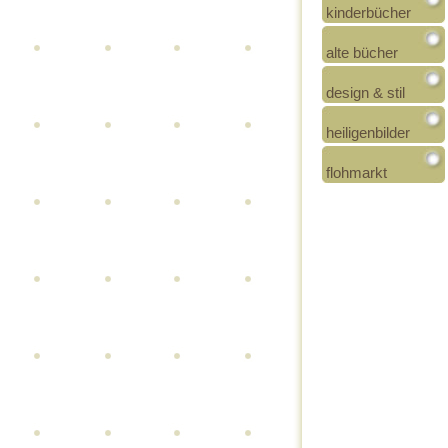
kinderbücher
alte bücher
design & stil
heiligenbilder
flohmarkt