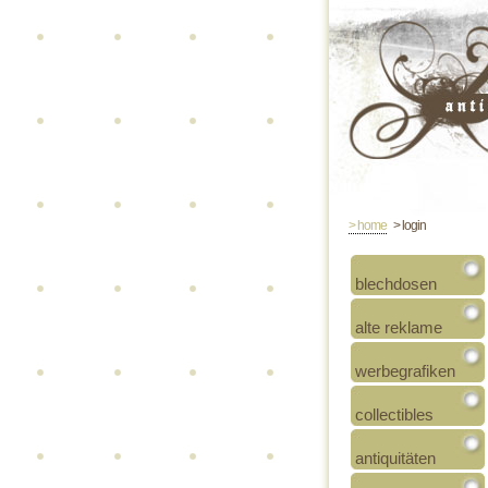
> home
> login
blechdosen
alte reklame
werbegrafiken
collectibles
antiquitäten